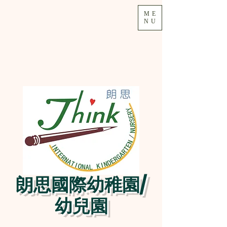
ME
NU
朗思國際幼稚園/
幼兒園