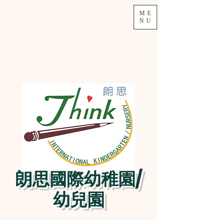
ME
NU
朗思國際幼稚園/
幼兒園