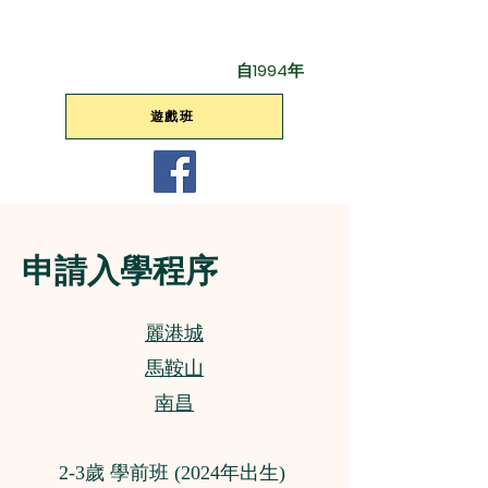
自1994年
遊戲班
申請入學程序
麗港城
馬鞍山
南昌
2-3歲 學前班 (2024年出生)