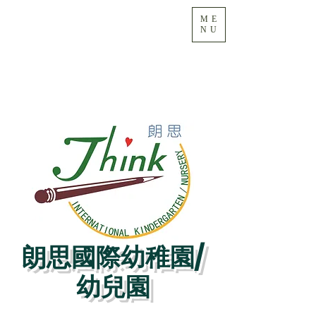
ME
NU
朗思國際幼稚園/
幼兒園