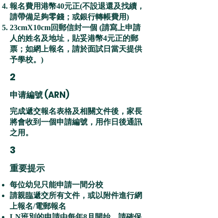
報名費用港幣40元正(不設退還及找續，
請帶備足夠零錢；或銀行轉帳費用)
23cmX10cm回郵信封一個 (請寫上申請
人的姓名及地址，貼妥港幣4元正的郵
票；如網上報名，請於面試日當天提供
予學校。)
2
申请編號 (ARN)
完成遞交報名表格及相關文件後，家長
將會收到一個申請編號，用作日後通訊
之用。
3
重要提示
每位幼兒只能申請一間分校
請親臨遞交所有文件，或以附件進行網
上報名/電郵報名
LN班別的申請由每年8月開始，請確保