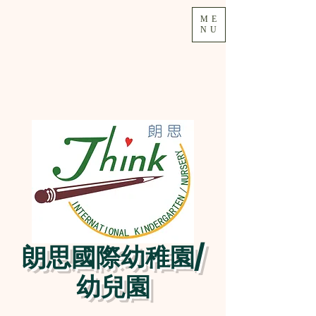
ME
NU
朗思國際幼稚園/
幼兒園