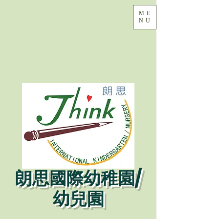
ME
NU
朗思國際幼稚園/
幼兒園